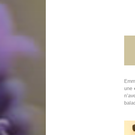
Emma
une
n’av
bala