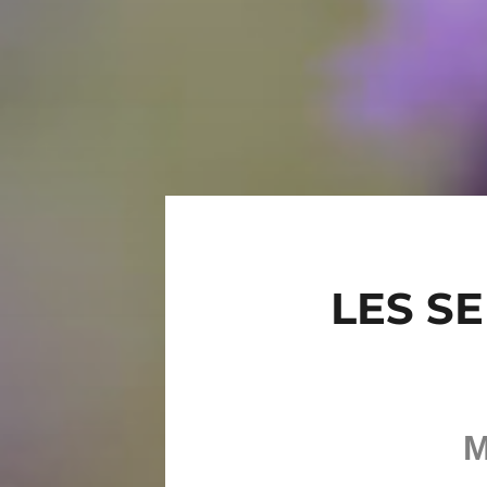
LES S
M