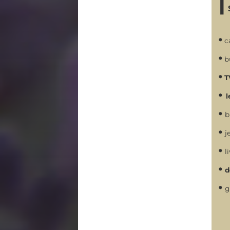
⌈
•
c
•
b
•
T
•
l
•
b
•
j
•
li
•
d
•
g