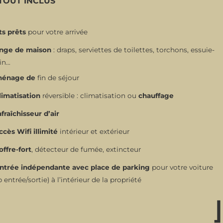
TOUT INCLUS
ts prêts
pour votre arrivée
inge de maison
: draps, serviettes de toilettes, torchons, essuie-
in…
énage de
fin de séjour
limatisation
réversible : climatisation ou
chauffage
fraîchisseur d’air
ccès Wifi illimité
intérieur et extérieur
offre-fort
, détecteur de fumée, extincteur
ntrée indépendante avec place de parking
pour votre voiture
p entrée/sortie) à l’intérieur de la propriété
⌋