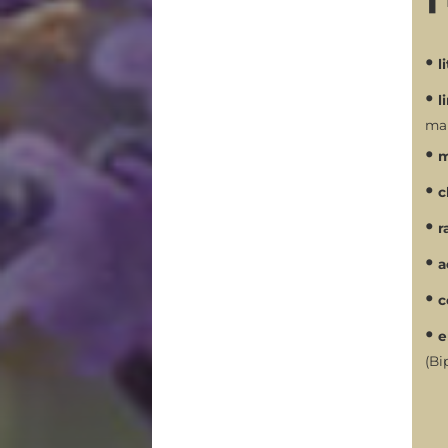
•
li
•
l
ma
•
m
•
c
•
ra
•
a
•
c
•
e
(Bi