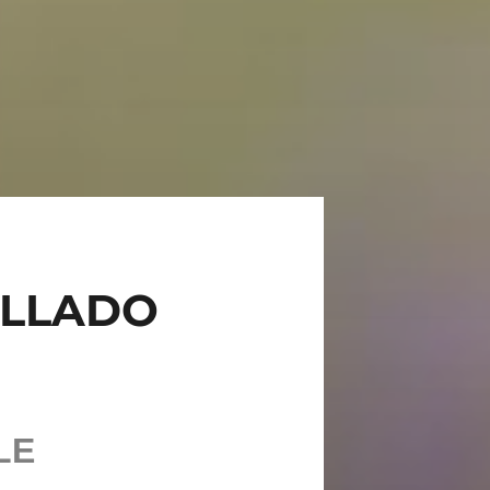
ÏLLADO
LE