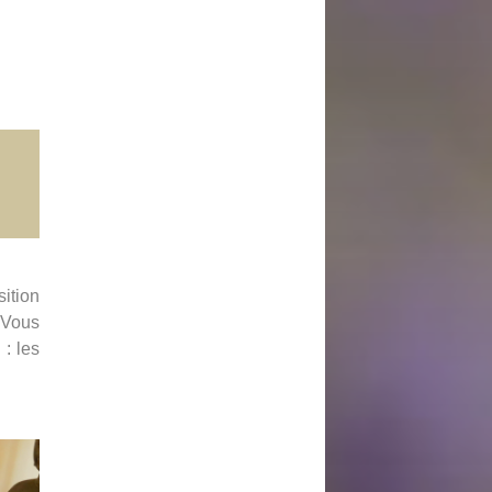
ition
 Vous
: les