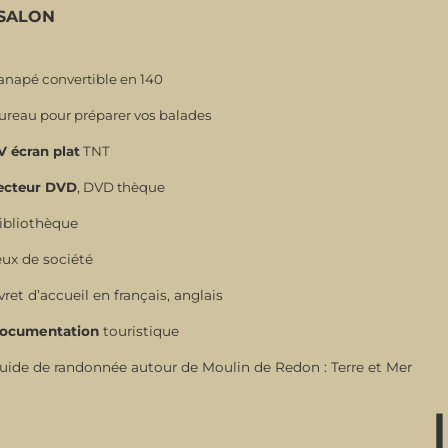
SALON
anapé convertible en 140
ureau pour préparer vos balades
V écran plat
TNT
ecteur DVD
, DVD thèque
ibliothèque
eux de société
vret d’accueil en français, anglais
ocumentation
touristique
uide de randonnée autour de Moulin de Redon : Terre et Mer
⌋